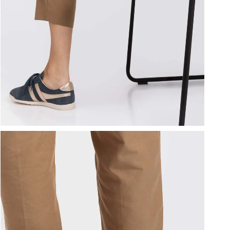
ברפוט
נעליים טבעוניות
גרביים
נעלי ברפוט
גרביים
לכל המותגים שלנו
תיקי גב ולפטופ