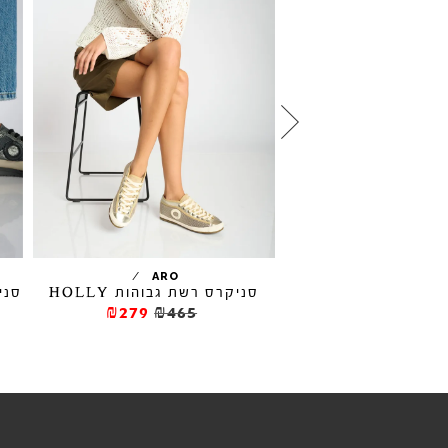
רס זמש CYCLONE
/
ARO
סניקרס רשת גבוהות HOLLY
סניקרס LUS
₪255
₪42
₪279
₪465