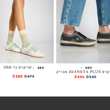
סניקרס בד IDO
/
/
ARO
ARO
JOANETA P מבריק
₪380
₪475
₪436
₪545