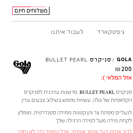
גיפטקארד
לעבוד איתנו
M
ELIA
סניקרס
AMBITIOUS
GOLA
BULLET
PEARL
/
ARO
EL
NA
₪
200
ART
4CCC
אזל המלאי ):
A.S.
98
FLOW
BACK
70
GOLA
סניקרס BULLET PEARL, פרשנות עדכנית לסניקרס
BIBI
LOU
HOKA
הקלאסיות של גולה, עשויות מזמש בשילוב צבעים עדין.
CHIE
MIHARA
JEFFR
לנעליים מפתח צר והן קטנות ממידה סטנדרטית, מומלץ
CRIME
LONDON
LE
BO
לקחת מידה מעל למידה הרגילה שלך.
לרוב אנחנו בעד איחור אופנתי, אבל המוצר כבר לא נמכר