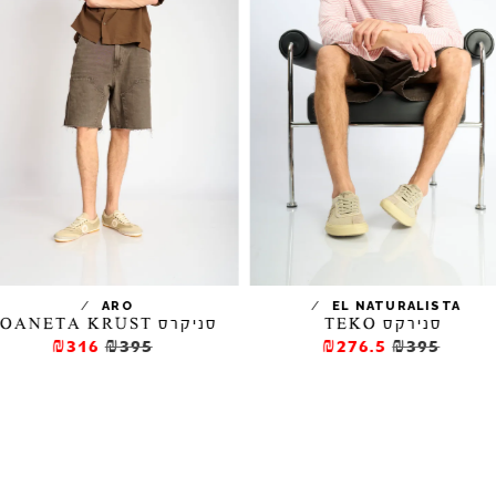
/
/
ARO
EL NATURALISTA
סנירקס TEKO
סניקרס JOANETA KRUST
₪316
₪395
₪276.5
₪395