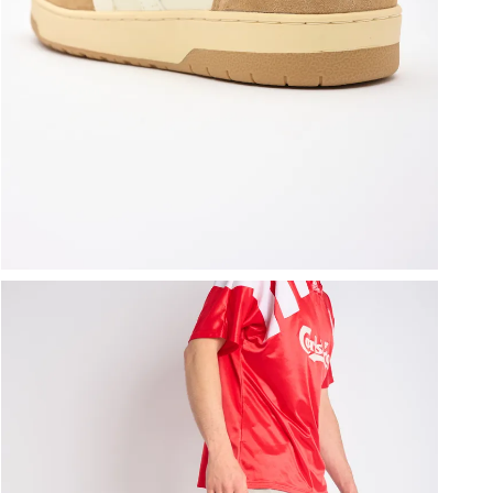
ברפוט
נעליים טבעוניות
גרביים
נעלי ברפוט
גרביים
לכל המותגים שלנו
תיקי גב ולפטופ