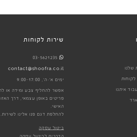
שירות לקוחות
03-5621235
 שלנו
contact@shoofra.co.il
 לקוחות
9:00-17:00
ימים א׳-ה׳,
בוד איתנו
אפשר להחליף צבע ומידה או לה
פריטים באופן עצמאי, דרך האזור
רד
האישי.
להחלפת דגם פנו אלינו לשירות.
ביטול עסקה
הדרכים לביטול עסקה