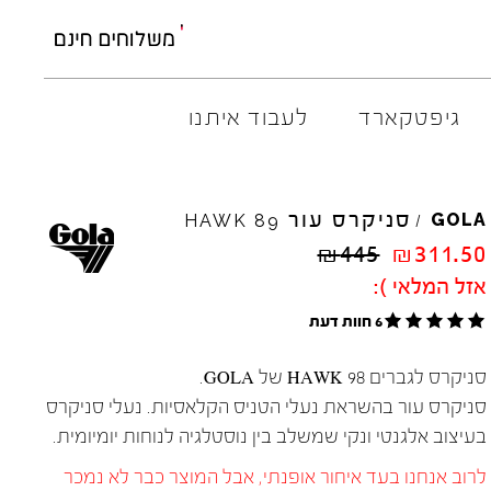
גיפטקארד
לעבוד איתנו
M
ELIA
סניקרס עור
AMBITIOUS
GOLA
HAWK
89
/
ARO
EL
NA
₪
445
₪
311.50
ART
4CCC
אזל המלאי ):
A.S.
98
FLOW
6 חוות דעת
BACK
70
GOLA
BIBI
LOU
HOKA
סניקרס לגברים 98 HAWK של GOLA.
CHIE
MIHARA
JEFFR
סניקרס עור בהשראת נעלי הטניס הקלאסיות. נעלי סניקרס
CRIME
LONDON
LE
BO
בעיצוב אלגנטי ונקי שמשלב בין נוסטלגיה לנוחות יומיומית.
לרוב אנחנו בעד איחור אופנתי, אבל המוצר כבר לא נמכר