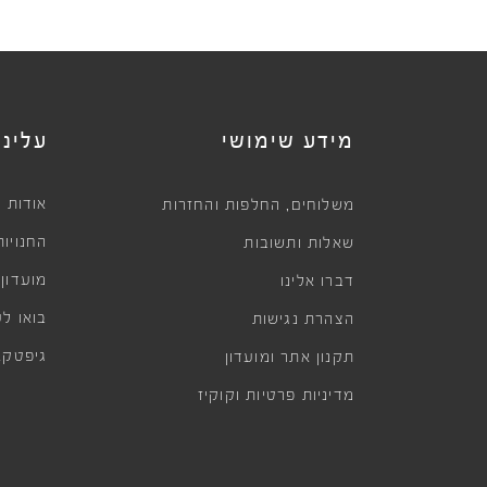
מידע שימושי
עלינו
,
אודות
משלוחים
החלפות והחזרות
החנויות
שאלות ותשובות
מועדון
דברו אלינו
בואו לע
הצהרת נגישות
גיפטקא
תקנון אתר ומועדון
מדיניות פרטיות וקוקיז