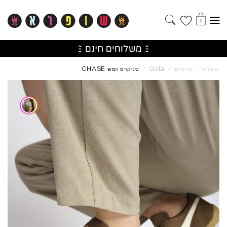
0
CHASE
Gola
שופרא
/
מותגים
/
/
סניקרס זמש
Skip to product reviews