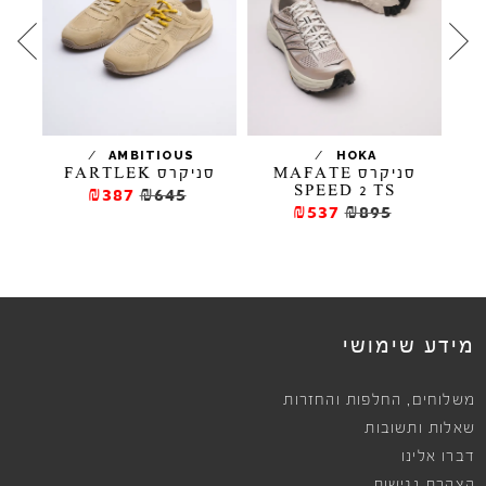
/
/
N
AMBITIOUS
HOKA
D
סניקרס MAFATE
סניקרס FARTLEK
סנ
SPEED 2 TS
₪387
₪645
₪537
₪895
מידע שימושי
,
משלוחים
החלפות והחזרות
שאלות ותשובות
דברו אלינו
הצהרת נגישות