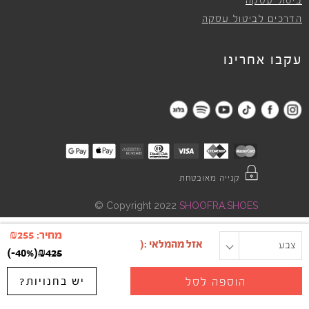
ביטול עסקה
הדרכים לביטול עסקה
עקבו אחרינו
קנייה מאובטחת
©
Copyright 2022
SHOOFRA.SHOES
מחיר:
255
₪
צבע
מידה
)
-40%
(
₪
425
יש בחנויות?
הוספה לסל