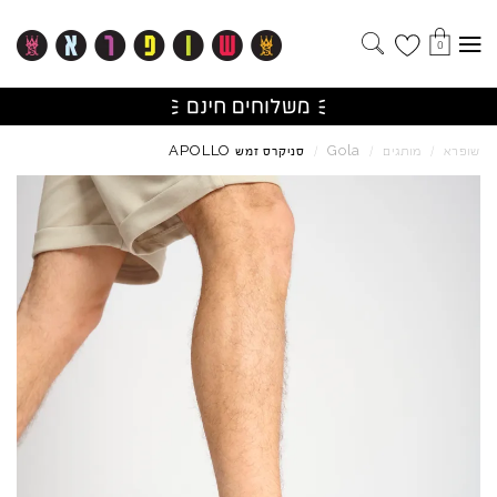
0
APOLLO
Gola
שופרא
/
מותגים
/
/
סניקרס זמש