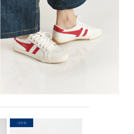
-30%
-40%