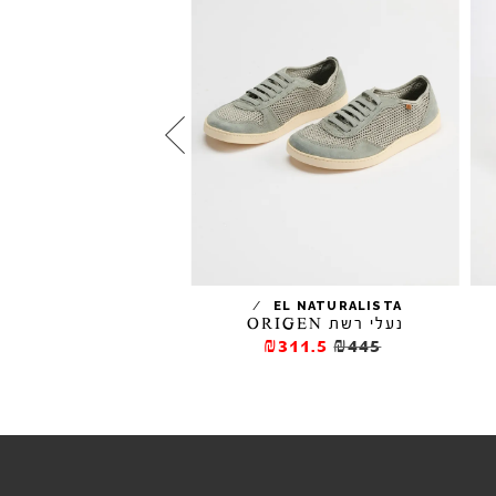
סניקרס JOANETA
/
/
ARO
EL NATURALISTA
נעלי רשת ORIGEN
₪316
₪395
₪311.5
₪445