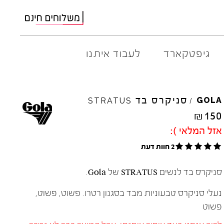
גיפטקארד
לעבוד איתנו
M
ELIA
סניקרס בד
AMBITIOUS
GOLA
STRATUS
/
ARO
EL
NA
₪
150
ART
4CCC
אזל המלאי ):
A.S.
98
FLOW
2 חוות דעת
BACK
70
GOLA
BIBI
LOU
HOKA
סניקרס בד לנשים STRATUS של Gola.
CHIE
MIHARA
JEFFR
CRIME
LONDON
LE
BO
נעלי סניקרס טבעוניות מבד בסגנון רטרו. פשוט, פשוט,
פשוט