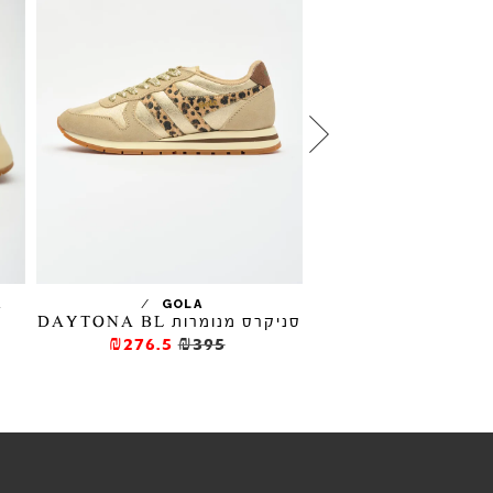
סניקרס JOGGER
/
/
A
GOLA
סניקרס מנומרות DAYTONA BL
₪327
₪54
₪276.5
₪395