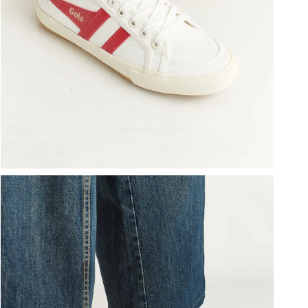
ברפוט
נעליים טבעוניות
גרביים
נעלי ברפוט
גרביים
לכל המותגים שלנו
תיקי גב ולפטופ