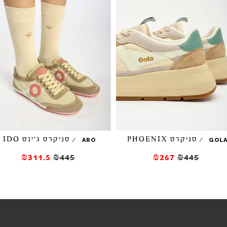
סניקרס PHOENIX
סניקרס ג'ינס IDO
/
/
GOL
ARO
₪267
₪445
₪311.5
₪445