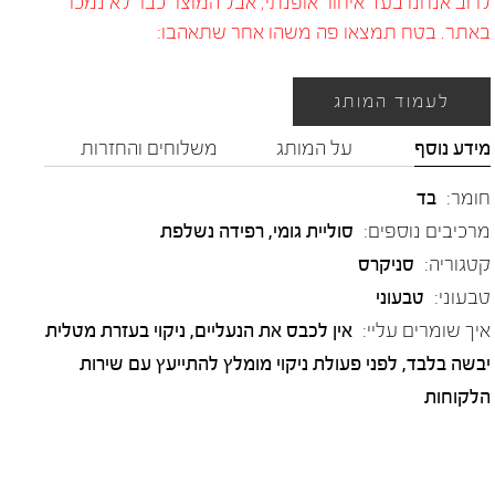
לרוב אנחנו בעד איחור אופנתי, אבל המוצר כבר לא נמכר
באתר. בטח תמצאו פה משהו אחר שתאהבו:
לעמוד המותג
מידע נוסף
על המותג
משלוחים והחזרות
חומר:
בד
מרכיבים נוספים:
סוליית גומי, רפידה נשלפת
קטגוריה:
סניקרס
טבעוני:
טבעוני
איך שומרים עליי:
אין לכבס את הנעליים, ניקוי בעזרת מטלית
יבשה בלבד, לפני פעולת ניקוי מומלץ להתייעץ עם שירות
הלקוחות