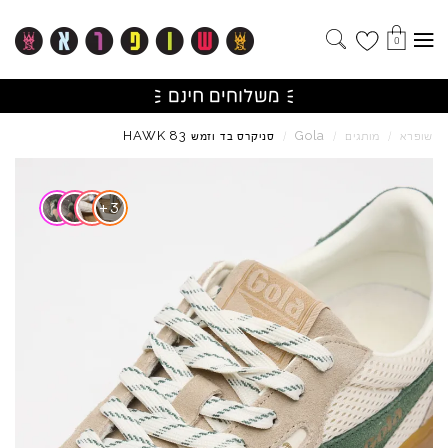
0
HAWK
83
Gola
שופרא
/
מותגים
/
/
סניקרס בד וזמש
Skip to product reviews
+
3