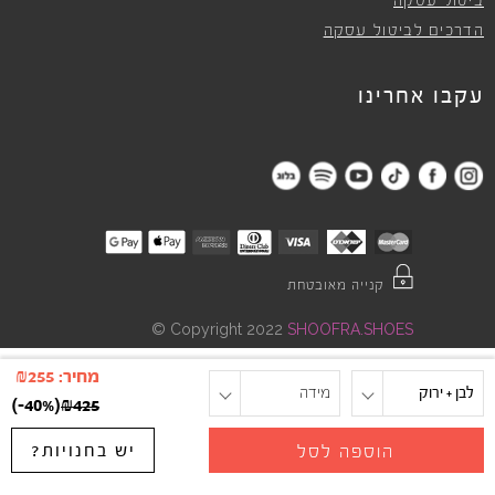
ביטול עסקה
הדרכים לביטול עסקה
עקבו אחרינו
קנייה מאובטחת
©
Copyright 2022
SHOOFRA.SHOES
מחיר:
255
₪
לבן + ירוק
מידה
)
-40%
(
₪
425
יש בחנויות?
הוספה לסל