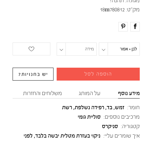
מגולה. תהנה!
מק"ט:
18m780812
לבן + אפור
מידה
הוספה לסל
יש בחנויות?
מידע נוסף
על המותג
משלוחים והחזרות
חומר:
זמש
,
בד
,
רפידה נשלפת
,
רשת
מרכיבים נוספים:
סוליית גומי
קטגוריה:
סניקרס
איך שומרים עליי:
ניקוי בעזרת מטלית יבשה בלבד, לפני