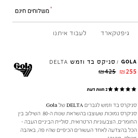
גיפטקארד
לעבוד איתנו
M
ELIA
סניקס בד וזמש
AMBITIOUS
GOLA
DELTA
/
ARO
EL
NA
₪
425
₪
255
ART
4CCC
A.S.
98
FLOW
2 חוות דעת
BACK
70
GOLA
BIBI
LOU
HOKA
סניקרס בד וזמש לגברים DELTA של Gola.
CHIE
MIHARA
JEFFR
סניקרס נמוכות שעוצבו בהשראת שנות ה-80. השילוב בין
CRIME
LONDON
LE
BO
החומרים, הצבעוניות הרטרואית, סוליית הביניים העבה –
הכל בהצדעה לאחד העשורים הכיפיים שהיו פה, באהבה