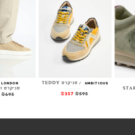
סניקרס TEDDY
/
/
CRIME LONDON
AMBITIO
סניקרס זמש MICK
₪357
₪595
₪486.5
₪695