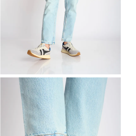
ברפוט
נעליים טבעוניות
גרביים
נעלי ברפוט
גרביים
לכל המותגים שלנו
תיקי גב ולפטופ