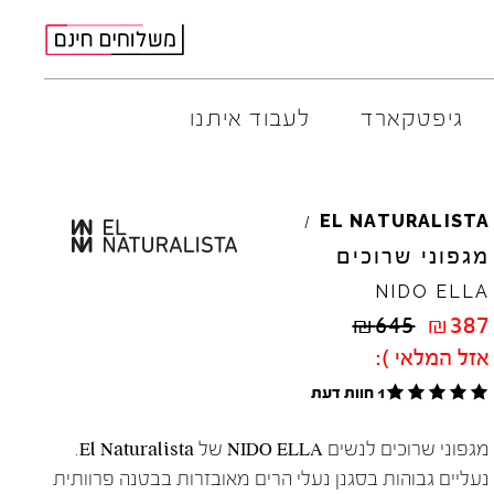
גיפטקארד
לעבוד איתנו
AMBITIOUS
ELIA
M
EL
NATURALISTA
/
ARO
EL
NA
מגפוני שרוכים
ART
4CCC
NIDO
ELLA
A.S.
98
FLOW
₪
645
₪
387
BACK
70
GOLA
אזל המלאי ):
BIBI
LOU
HOKA
CHIE
MIHARA
JEFFR
1 חוות דעת
CRIME
LONDON
LE
BO
מגפוני שרוכים לנשים NIDO ELLA של El Naturalista.
נעליים גבוהות בסגנן נעלי הרים מאובזרות בבטנה פרוותית