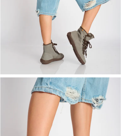
ברפוט
נעליים טבעוניות
גרביים
נעלי ברפוט
גרביים
לכל המותגים שלנו
תיקי גב ולפטופ