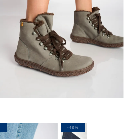
-30%
-40%