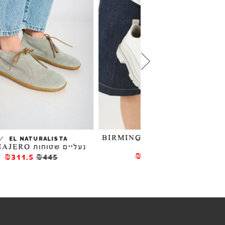
 BIRMINGHAM
/
EL NATURALISTA
נעליים שטוחות EL VIAJERO
₪297
₪495
₪311.5
₪445