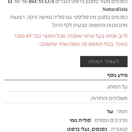
כפכפים מעור בסגנון ברפוט לגברים RECYCLUS של של El
Naturalista.
כפכפים בסגנון מינימליסטי עם סוליה גמישה ודקה, רצועות
מתכווננות והתאמה טבעית לכף הרגל.
לרוב אנחנו בעד איחור אופנתי, אבל המוצר כבר לא נמכר
באתר. בטח תמצאו פה משהו אחר שתאהבו:
לעמוד המותג
מידע נוסף
על המותג
משלוחים והחזרות
חומר:
עור
מרכיבים נוספים:
סוליית גומי
קטגוריה:
כפכפים
,
נעלי ברפוט