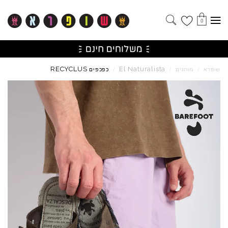
0
RECYCLUS
El
Naturalista
שופרא
/
מותגים
/
/
כפכפים