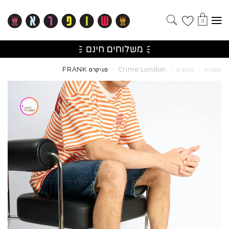
0
FRANK
Crime
London
שופרא
/
מותגים
/
/
סניקרס
Skip to product reviews