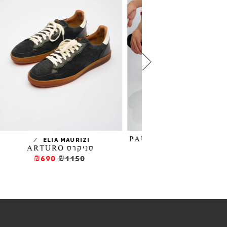
סניקרס PAUL
/
/
ELIA MAURIZI
CRIME 
סניקרס ARTURO
₪447
₪745
₪690
₪1150