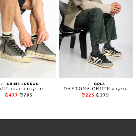
/
/
CRIME LONDON
GOLA
סניקרס DAYTONA CHUTE
סניקרס גבוהות PAUL
₪477
₪795
₪225
₪375