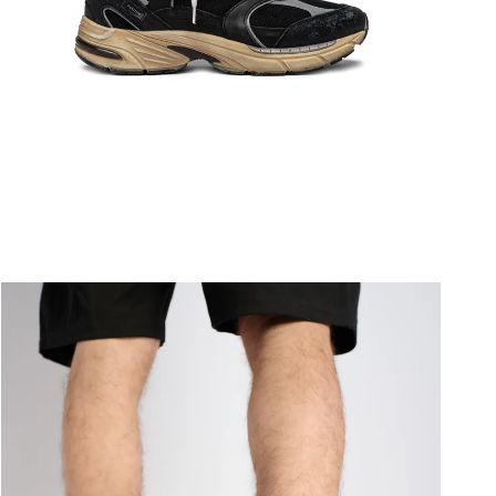
ברפוט
נעליים טבעוניות
גרביים
נעלי ברפוט
גרביים
לכל המותגים שלנו
תיקי גב ולפטופ