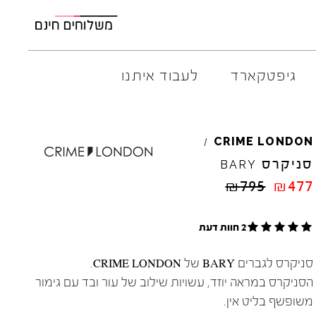
גיפטקארד
לעבוד איתנו
AMBITIOUS
ELIA
M
CRIME
LONDON
/
ARO
EL
NA
סניקרס
BARY
ART
4CCC
₪
795
₪
477
A.S.
98
FLOW
BACK
70
GOLA
2 חוות דעת
BIBI
LOU
HOKA
CHIE
MIHARA
JEFFR
סניקרס לגברים BARY של CRIME LONDON.
CRIME
LONDON
LE
BO
הסניקרס במראה יוזד, עשויות שילוב של עור ובד עם גימור
משופשף בליט אין.