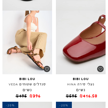
BIBI
LOU
BIBI
LOU
נעלי סירה
סנדלים שטוחים
VEDA
HINA
נשים
נשים
₪
495
₪
396
₪
595
₪
416.50
-20%
-20%