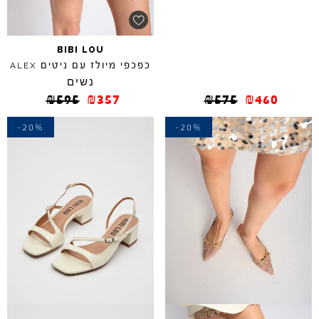
BIBI
LOU
כפכפי מיולז עם ניטים
ALEX
נשים
₪
595
₪
357
₪
575
₪
460
-20%
-20%