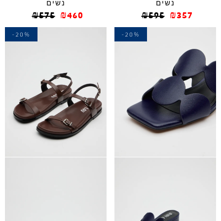
נשים
נשים
₪
575
₪
460
₪
595
₪
357
-20%
-20%