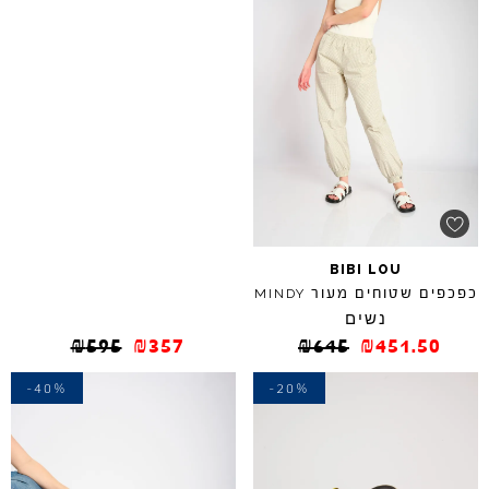
BIBI
LOU
כפכפים שטוחים מעור
MINDY
נשים
₪
595
₪
357
₪
645
₪
451.50
-40%
-20%