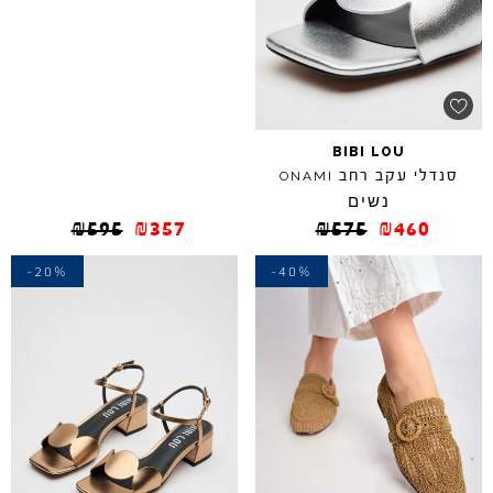
BIBI
LOU
סנדלי עקב רחב
ONAMI
נשים
₪
595
₪
357
₪
575
₪
460
-20%
-40%