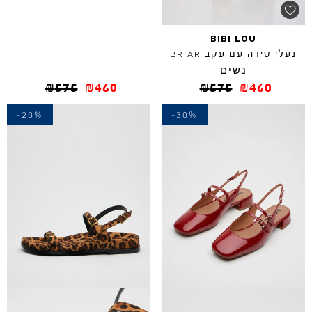
BIBI
LOU
נעלי סירה עם עקב
BRIAR
נשים
₪
575
₪
460
₪
575
₪
460
-20%
-30%