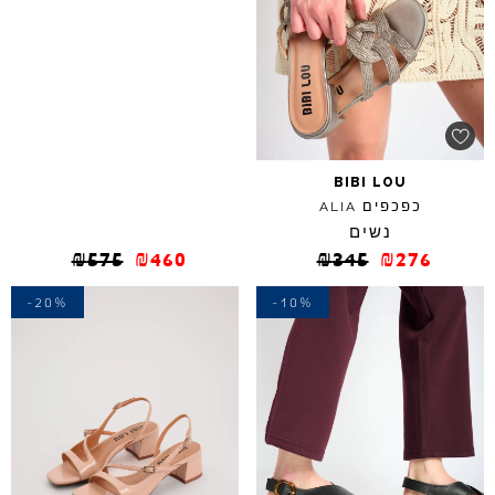
BIBI
LOU
כפכפים
ALIA
נשים
₪
575
₪
460
₪
345
₪
276
-20%
-10%