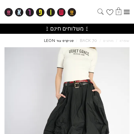
0
LEON
BACK
70
שופרא
/
מותגים
/
/
סניקרס עור