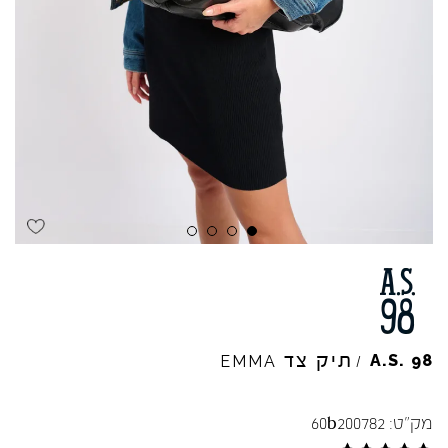
תיק צד
A.S.
98
EMMA
/
מק"ט:
60b200782