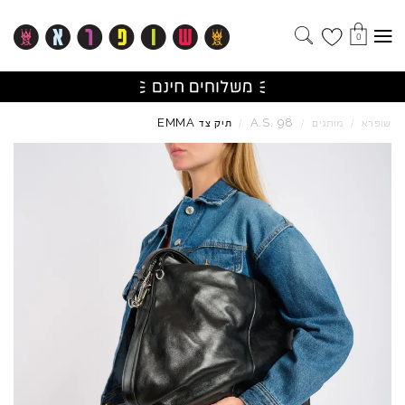
0
EMMA
A.S.
98
שופרא
/
מותגים
/
/
תיק צד