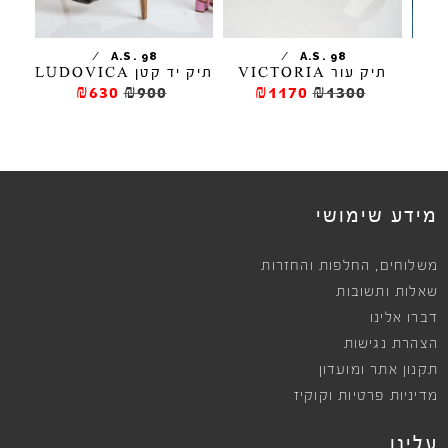
/
/
CS
A.S. 98
A.S. 98
תיק עור VICTORIA
תיק יד קטן LUDOVICA
תי
₪630
₪900
₪1170
₪1300
מידע שימושי
,
משלוחים
החלפות והחזרות
שאלות ותשובות
דברו אלינו
הצהרת נגישות
תקנון אתר ומועדון
מדיניות פרטיות וקוקיז
עלינו