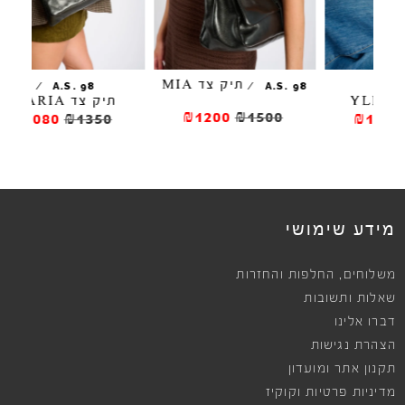
תיק צד MIA
/
/
CS
A.S. 98
A.S. 98
תיק צד MARIA
פ
₪1200
₪1500
₪1080
₪1350
ews
מידע שימושי
,
משלוחים
החלפות והחזרות
שאלות ותשובות
דברו אלינו
הצהרת נגישות
תקנון אתר ומועדון
מדיניות פרטיות וקוקיז