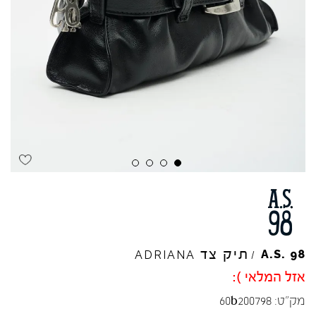
תיק צד
A.S.
98
ADRIANA
/
אזל המלאי ):
מק"ט:
60b200798