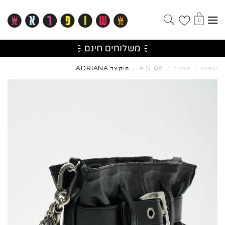
0
ADRIANA
A.S.
98
שופרא
/
מותגים
/
/
תיק צד