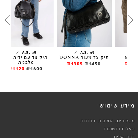
/
/
A.S. 98
A.S. 98
תיק צד מעור DONNA
תיק צד עם ידית עור
תיק יד 
מלבנית
₪1305
₪1450
₪1120
₪1600
מידע שימושי
,
משלוחים
החלפות והחזרות
שאלות ותשובות
דברו אלינו