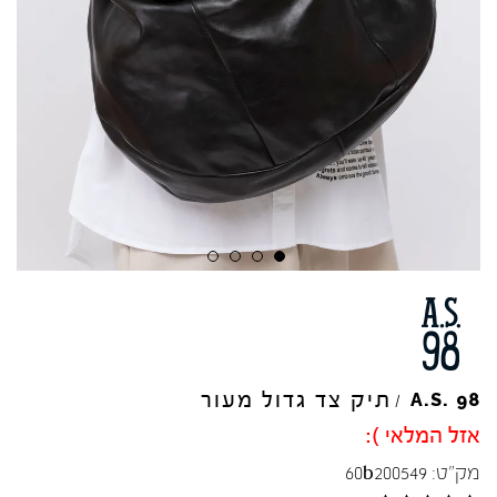
תיק צד גדול מעור
A.S.
98
/
אזל המלאי ):
מק"ט:
60b200549