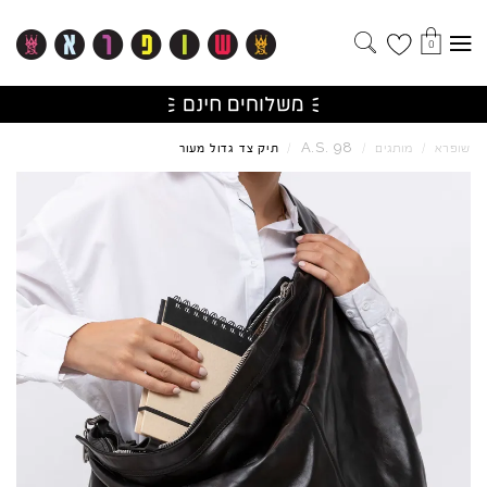
0
A.S.
98
שופרא
/
מותגים
/
/
תיק צד גדול מעור