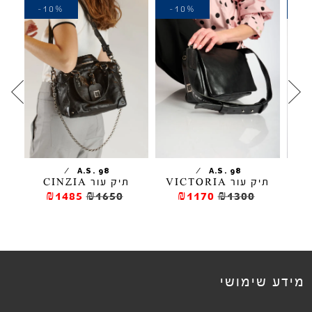
-10%
-10%
-
/
/
A.S. 98
A.S. 98
תיק עור VICTORIA
תיק עור CINZIA
₪1485
₪1650
₪1170
₪1300
מידע שימושי