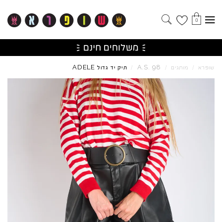
0
ADELE
A.S.
98
שופרא
/
מותגים
/
/
תיק יד גדול