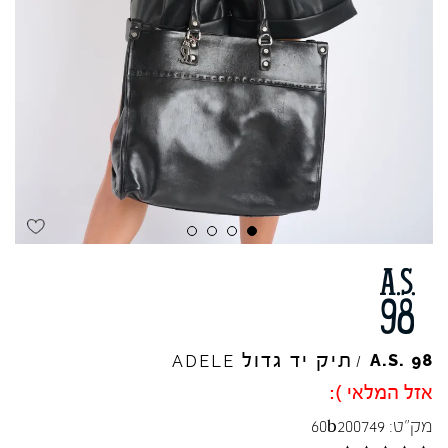
תיק יד גדול
A.S.
98
ADELE
/
אזל המלאי ):
מק"ט:
60b200749