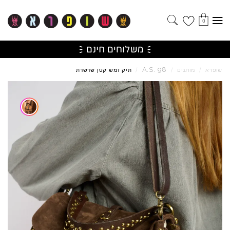
0
A.S.
98
שופרא
/
מותגים
/
/
תיק זמש קטן שרשרת
Skip to product reviews