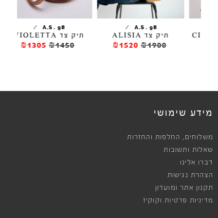
/
/
A.S. 98
A.S. 98
תיק צד ALISIA
תיק צד VIOLETTA
תיק צד
₪1305
₪1450
₪1520
₪1900
מידע שימושי
,
משלוחים
החלפות והחזרות
שאלות ותשובות
דברו אלינו
הצהרת נגישות
תקנון אתר ומועדון
מדיניות פרטיות וקוקיז