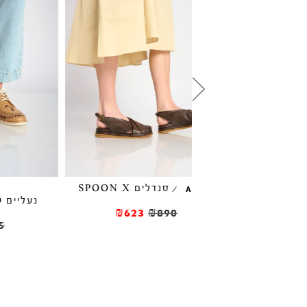
סנדלים SPOON X
/
ROLLIE
נעליים SIDECUT BOHO
PUNCH
₪623
₪89
₪327
₪545