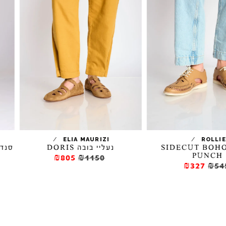
/
/
ROLLIE
ELIA MAURIZI
נעליי בובה DORIS
סנדלי זמש SLINGBACK PUNC
₪332.5
₪475
₪805
₪1150