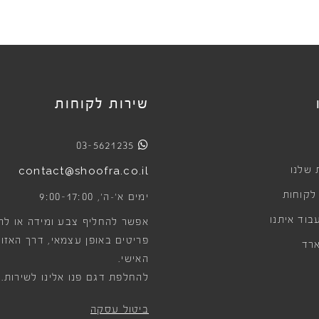
שירות לקוחות
03-5621235
 שלנו
contact@shoofra.co.il
 לקוחות
9:00-17:00
ימים א׳-ה׳,
בוד איתנו
אפשר להחליף צבע ומידה או לה
פריטים באופן עצמאי, דרך האזור
רד
האישי.
להחלפת דגם פנו אלינו לשירות.
ביטול עסקה