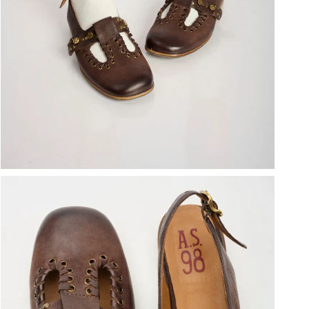
ברפוט
נעליים טבעוניות
גרביים
נעלי ברפוט
גרביים
לכל המותגים שלנו
תיקי גב ולפטופ