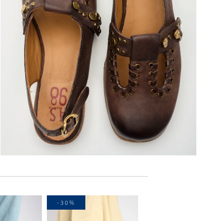
-40%
-30%