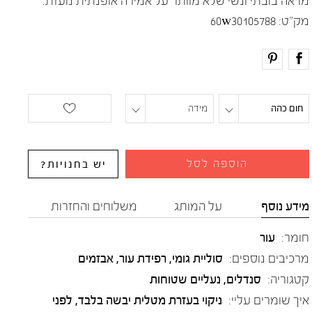
מראה בובתי ונשי שלא מוותר על אמירה אופנתית נועזת.
מק"ט:
60w30105788
חום כהה
מידה
הוספה לסל
יש בחנויות?
מידע נוסף
על המותג
משלוחים והחזרות
חומר:
עור
מרכיבים נוספים:
סוליית גומי, רפידת עור, אבזמים
קטגוריה:
סנדלים
,
נעליים שטוחות
איך שומרים עליי:
ניקוי בעזרת מטלית יבשה בלבד, לפני