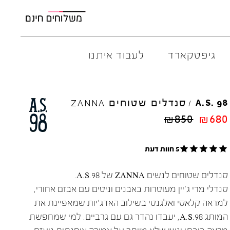
גיפטקארד
לעבוד איתנו
M
ELIA
סנדלים שטוחים
AMBITIOUS
A.S.
98
ZANNA
/
ARO
EL
NA
₪
850
₪
680
ART
4CCC
A.S.
98
FLOW
5 חוות דעת
BACK
70
GOLA
BIBI
LOU
HOKA
סנדלים שטוחים לנשים ZANNA של A.S.98.
CHIE
MIHARA
JEFFR
סנדלי מרי ג׳יין מעוטרות באבנים וניטים עם אבזם אחורי,
CRIME
LONDON
LE
BO
למראה קלאסי ואלגנטי בשילוב האדג׳יות שמאפיינת את
המותג A.S.98, יעבדו נהדר גם עם גרביים. למי שמחפשת