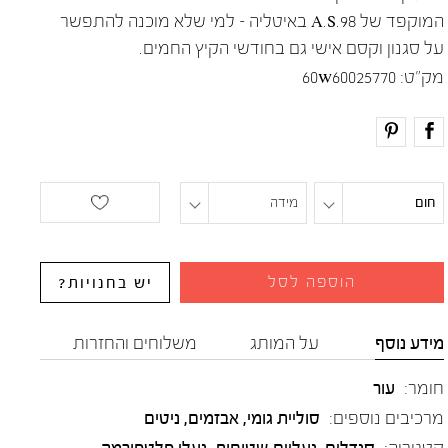
המוקפד של A.S.98 באיטליה – למי שלא מוכנה להתפשר
על סגנון וקסם אישי גם בחודשי הקיץ החמים.
מק"ט:
60w60025770
חום
מידה
הוספה לסל
יש בחנויות?
מידע נוסף
על המותג
משלוחים והחזרות
חומר:
עור
מרכיבים נוספים:
סוליית גומי, אבזמים, ניטים
קטגוריה:
סנדלים
,
נעליים שטוחות
,
נעלי פלטפורמה