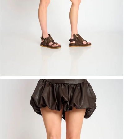
ברפוט
נעליים טבעוניות
גרביים
נעלי ברפוט
גרביים
לכל המותגים שלנו
תיקי גב ולפטופ