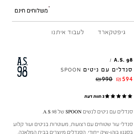
גיפטקארד
לעבוד איתנו
AMBITIOUS
ELIA
M
A.S.
98
/
ARO
EL
NA
סנדלים עם ניטים
SPOON
ART
4CCC
₪
990
₪
594
A.S.
98
FLOW
BACK
70
GOLA
3 חוות דעת
BIBI
LOU
HOKA
CHIE
MIHARA
JEFFR
סנדלים עם ניטים לנשים SPOON של A.S.98.
CRIME
LONDON
LE
BO
סנדלי עור שטוחים עם רצועות, מעוטרות בניטים ועור קלוע
בסגנון בוהו-שיק ייחודי. הסנדלים מיוצרים בבית המלאכה.