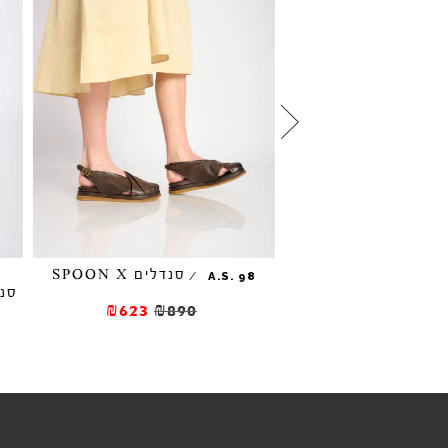
דלים סגורים SPOON
סנדלים SPOON X
/
A.S. 98
סנדל
₪623
₪890
₪510
₪85