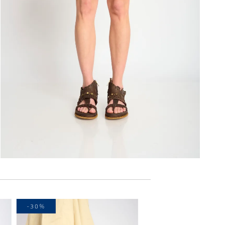
-30%
-40%