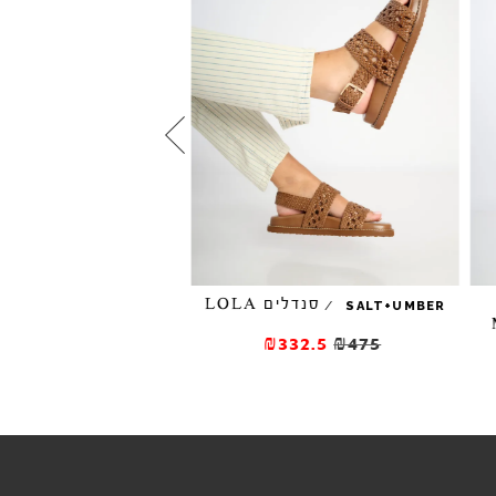
סנדלים LOLA
/
/
A.S. 98
SALT+UMBER
כפכפים עם אבזם MANOLA
₪332.5
₪475
735
₪1050