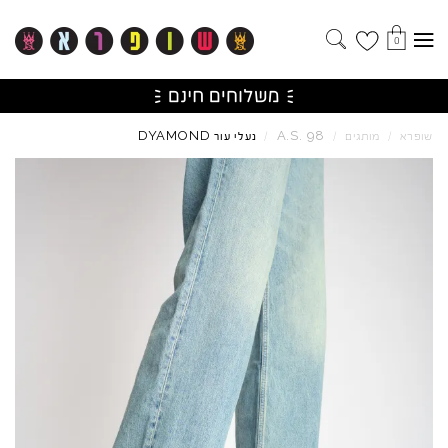
0
DYAMOND
A.S.
98
שופרא
/
מותגים
/
/
נעלי עור