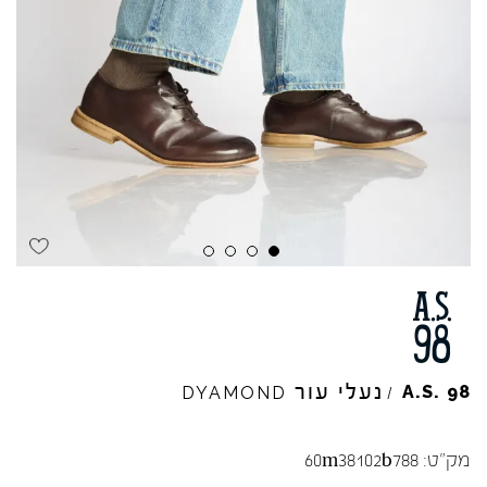
נעלי עור
A.S.
98
DYAMOND
/
מק"ט:
60m38102b788