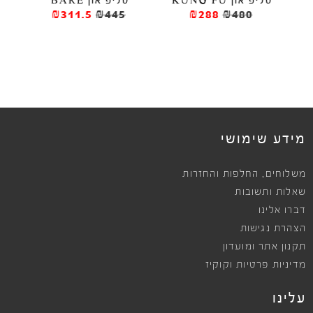
סליפ און KUNG FU
סליפ און BARE
נעל
₪311.5
₪445
₪288
₪480
ews
מידע שימושי
,
משלוחים
החלפות והחזרות
שאלות ותשובות
דברו אלינו
הצהרת נגישות
תקנון אתר ומועדון
מדיניות פרטיות וקוקיז
עלינו