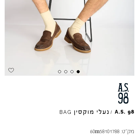
נעלי מוקסין
A.S.
98
BAG
/
מק"ט:
60m58101788