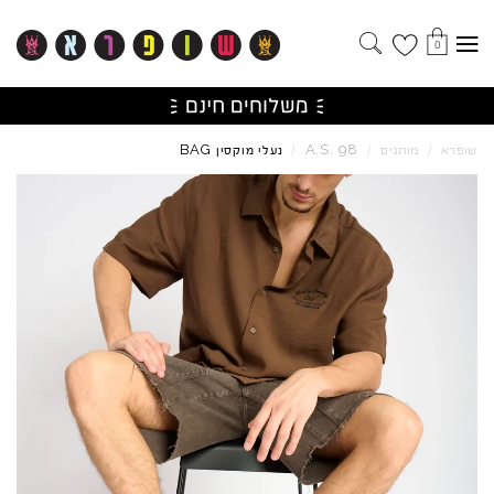
0
BAG
A.S.
98
שופרא
/
מותגים
/
/
נעלי מוקסין