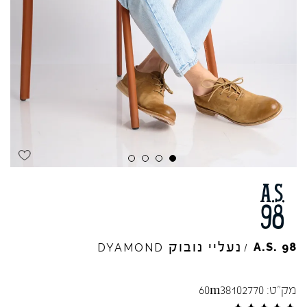
נעליי נובוק
A.S.
98
DYAMOND
/
מק"ט:
60m38102770