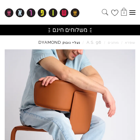
0
DYAMOND
A.S.
98
שופרא
/
מותגים
/
/
נעליי נובוק