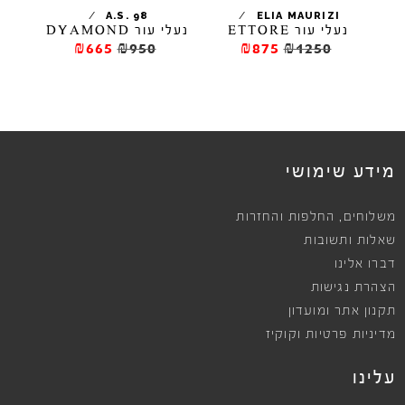
/
/
A.S. 98
ELIA MAURIZI
ים עם שרוכים EL
נעלי עור ETTORE
נעלי עור DYAMOND
מו
₪665
₪950
₪875
₪1250
מידע שימושי
,
משלוחים
החלפות והחזרות
שאלות ותשובות
דברו אלינו
הצהרת נגישות
תקנון אתר ומועדון
מדיניות פרטיות וקוקיז
עלינו