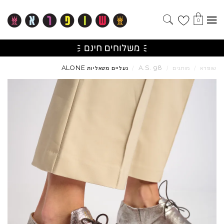
0
ALONE
A.S.
98
שופרא
/
מותגים
/
/
נעליים מטאליות