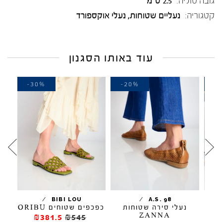
גובה סוליה:
2.5 ס"מ
קטגוריה:
נעליים שטוחות
,
נעלי אוקספורד
עוד באותו הסגנון
-30%
-20%
-
/
/
BIBI LOU
A.S. 98
נעלי סירה שטוחות
כפכפים שטוחים ORIBU
כפ
ZANNA
₪381.5
₪545