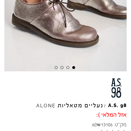
נעליים מטאליות
A.S.
98
ALONE
/
אזל המלאי ):
מק"ט:
60w13106