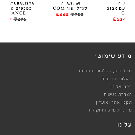
/
/
EL NATURALISTA
A.S. 98
זם
סנדלי עור COM
כפכפים טבעוניים
כפ
BALANCE
₪665
₪950
₪177
₪295
ews
מידע שימושי
,
משלוחים
החלפות והחזרות
שאלות ותשובות
דברו אלינו
הצהרת נגישות
תקנון אתר ומועדון
מדיניות פרטיות וקוקיז
עלינו