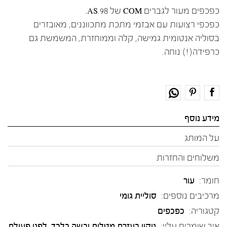
כפכפים מעור לגברים COM של AS.98.
כפכפי רצועות עם אבזמי מתכת מתכווננים, מאובזרים
בסוליה אנטומית גמישה, קלה וממוחזרת, המשמשת גם
כרפידה(!) נוחה.
מידע נוסף
על המותג
משלוחים והחזרות
חומר:
עור
מרכיבים נוספים:
סוליית גומי
קטגוריה:
כפכפים
איך שומרים עליי:
ניקוי בעזרת מטלית יבשה בלבד, לפני פעולת