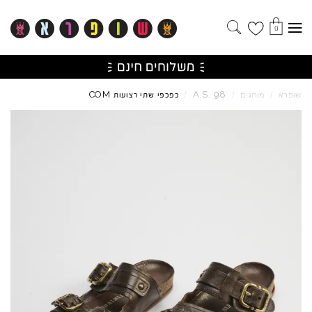
0
COM
A.S.
98
שופרא
/
מותגים
/
/
כפכפי שתי רצועות