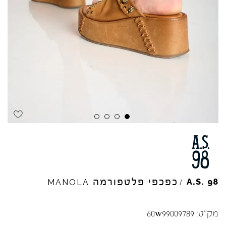
כפכפי פלטפורמה
A.S.
98
MANOLA
/
מק"ט:
60w99009789