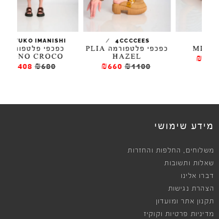
/
/
YUKO IMANISHI
4CCCCEES
כפכפי פלטפורמה PLIA
כפכפי פלטפורמה
NONO CROCO
HAZEL
₪408
₪680
₪660
₪1100
ews
מידע שימושי
,
משלוחים
החלפות והחזרות
שאלות ותשובות
דברו אלינו
הצהרת נגישות
תקנון אתר ומועדון
מדיניות פרטיות וקוקיז