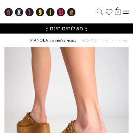
0
MANOLA
A.S.
98
שופרא
/
מותגים
/
/
כפכפי פלטפורמה