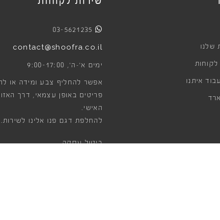
שירות לקוחות
03-5621235
 שלנו
contact@shoofra.co.il
 לקוחות
9:00-17:00
ימים א׳-ה׳,
בוד איתנו
אפשר להחליף צבע ומידה או לה
פריטים באופן עצמאי, דרך האזור
רד
האישי.
להחלפת דגם פנו אלינו לשירות.
ביטול עסקה
הדרכים לביטול עסקה
©
Copyright 2022
SHOOFRA.SHOES