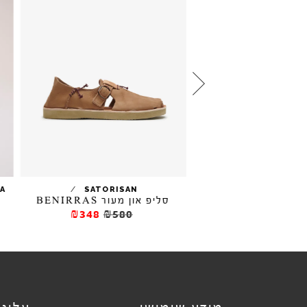
/
/
KA
SATORISAN
EL NATURAL
יים BALANCE
סליפ און מעור BENIRRAS
₪348
₪580
₪177
₪29