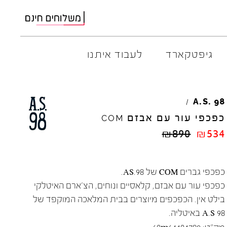
גיפטקארד
לעבוד איתנו
AMBITIOUS
ELIA
M
A.S.
98
/
ARO
EL
NA
כפכפי עור עם אבזם
COM
ART
4CCC
₪
890
₪
534
A.S.
98
FLOW
BACK
70
GOLA
BIBI
LOU
HOKA
כפכפי גברים COM של AS.98.
CHIE
MIHARA
JEFFR
כפכפי עור עם אבזם, קלאסיים ונוחים, הצ'ארם האיטלקי
CRIME
LONDON
LE
BO
בילט אין. הכפכפים מיוצרים בבית המלאכה המוקפד של
A.S 98 באיטליה.