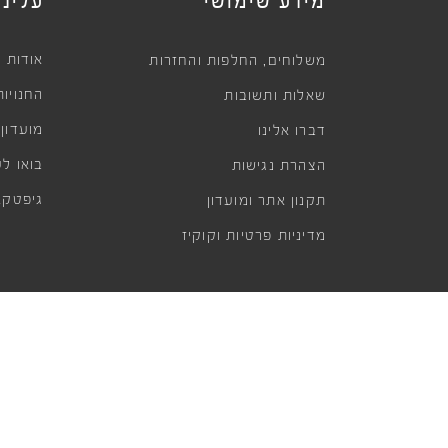
מידע שימושי
עלינו
,
אודות
משלוחים
החלפות והחזרות
החנויות
שאלות ותשובות
מועדון
דברו אלינו
בואו לע
הצהרת נגישות
גיפטקא
תקנון אתר ומועדון
מדיניות פרטיות וקוקיז
קנייה מאובטחת