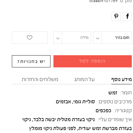
מק"ט:
60m64101789
חום בהיר
מידה
הוספה לסל
יש בחנויות?
מידע נוסף
על המותג
משלוחים והחזרות
חומר:
זמש
מרכיבים נוספים:
סוליית גומי, אבזמים
קטגוריה:
כפכפים
איך שומרים עליי:
ניקוי בעזרת מטלית יבשה בלבד, ניקוי
בעזרת מברשת זמש יעודית, לפני פעולת ניקוי מומלץ