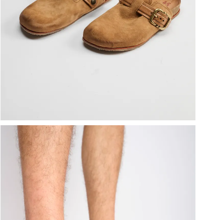
ברפוט
נעליים טבעוניות
גרביים
נעלי ברפוט
גרביים
לכל המותגים שלנו
תיקי גב ולפטופ