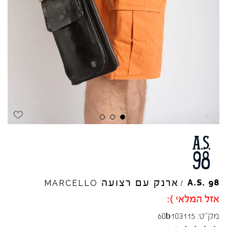
ארנק עם רצועה
A.S.
98
MARCELLO
/
אזל המלאי ):
מק"ט:
60b103115