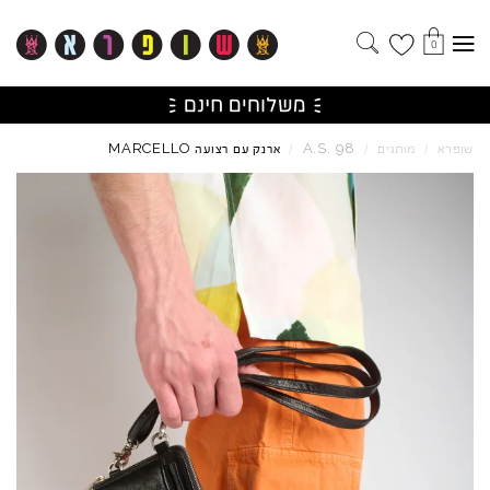
0
MARCELLO
A.S.
98
שופרא
/
מותגים
/
/
ארנק עם רצועה