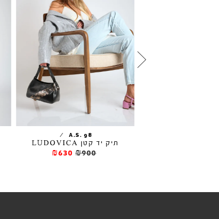
תיק צד מעור PIPPA
/
A.S. 98
תיק יד קטן LUDOVICA
₪1320
₪16
₪630
₪900