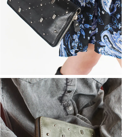
ברפוט
נעליים טבעוניות
גרביים
נעלי ברפוט
גרביים
לכל המותגים שלנו
תיקי גב ולפטופ