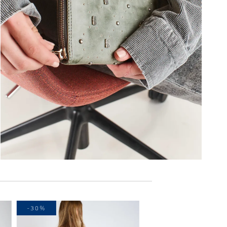
-30%
-20%