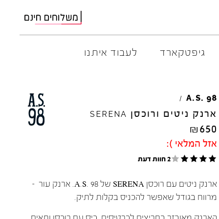
גיפטקארד
לעבוד איתנו
AMBITIOUS
ELIA
M
A.S.
98
/
ARO
EL
NA
ארנק ניטים ורוכסן
SERENA
ART
4CCC
₪
650
A.S.
98
FLOW
אזל המלאי ):
BACK
70
GOLA
2 חוות דעת
BIBI
LOU
HOKA
CHIE
MIHARA
JEFFR
ארנק ניטים עם רוכסן SERENA של A.S. 98. ארנק עור –
CRIME
LONDON
LE
BO
מרווח בגודל שאפשר להכניס בקלות לתיק.
הארנק מאובזר בחריצים לכרטיסים, כיס עם רוכסן ותאים