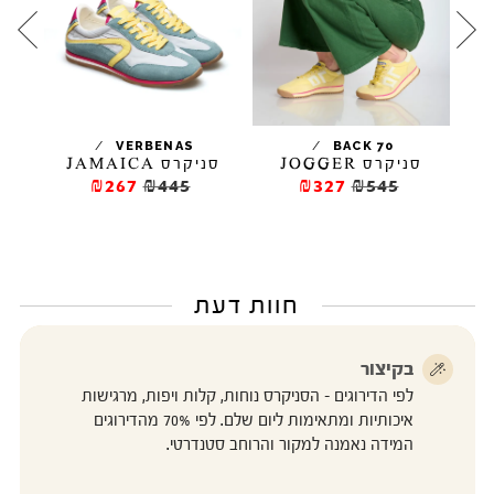
/
/
VERBENAS
BACK 70
סניקרס JOGGER
סניקרס JAMAICA
סנדלי
₪267
₪445
₪327
₪545
דלג
חוות דעת
בקיצור
לפי הדירוגים - הסניקרס נוחות, קלות ויפות, מרגישות
איכותיות ומתאימות ליום שלם. לפי 70% מהדירוגים
המידה נאמנה למקור והרוחב סטנדרטי.