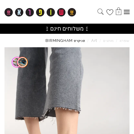
0
BIRMINGHAM
Art
שופרא
/
מותגים
/
/
סניקרס
Skip to product reviews