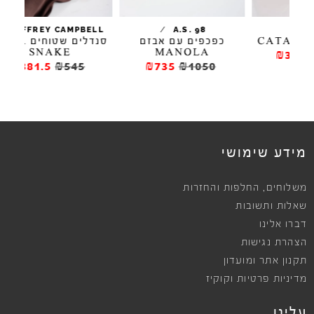
/
/
JEFFREY CAMPBELL
A.S. 98
כפכפים עם אבזם
סנדלים שטוחים HVAR
סנ
SNAKE
MANOLA
₪381.5
₪545
₪735
₪1050
מידע שימושי
,
משלוחים
החלפות והחזרות
שאלות ותשובות
דברו אלינו
הצהרת נגישות
תקנון אתר ומועדון
מדיניות פרטיות וקוקיז
עלינו