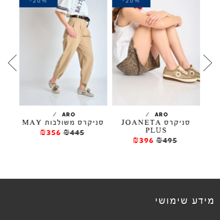
-20%
-20%
-
/
/
ARO
ARO
סניקרס JOANETA
סניקרס משולבות MAY
סל
PLUS
₪356
₪445
₪396
₪495
מידע שימושי