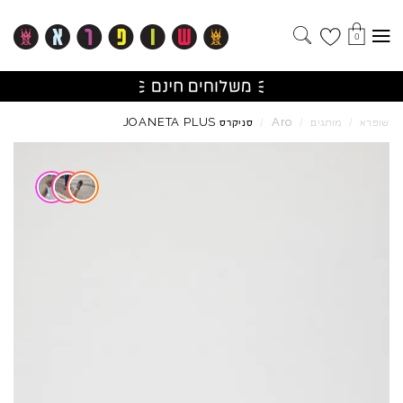
0
JOANETA
PLUS
Aro
שופרא
/
מותגים
/
/
סניקרס
Skip to product reviews