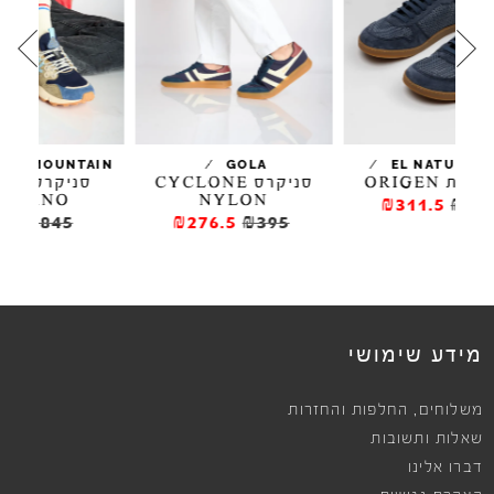
/
/
/
FLOWER MOUNTAIN
GOLA
סניקרס CYCLONE
סניקרס צבעוניות
YAMANO
NYLON
₪
₪507
₪845
₪276.5
₪395
מידע שימושי
,
משלוחים
החלפות והחזרות
שאלות ותשובות
דברו אלינו