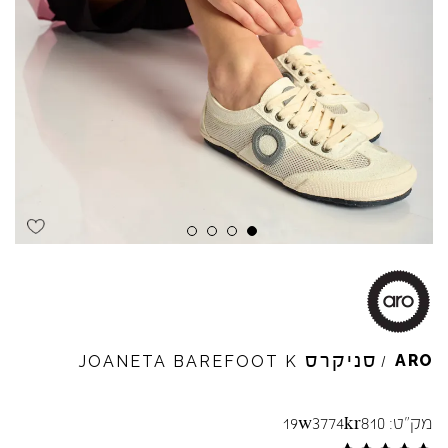
סניקרס
ARO
JOANETA
BAREFOOT
K
/
מק"ט:
19w3774kr810