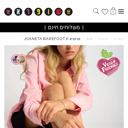
0
JOANETA
BAREFOOT
K
Aro
שופרא
/
מותגים
/
/
סניקרס
Skip to product reviews