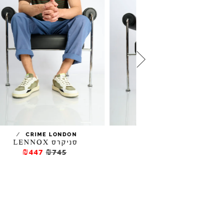
/
/
CRIME LONDON
EL NATURAL
ירקס TEKO
סניקרס LENNOX
₪447
₪745
₪276.5
₪39