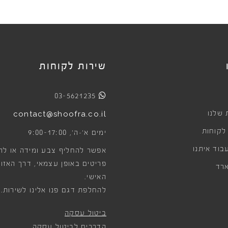
שירות לקוחות
03-5621235
 שלנו
contact@shoofra.co.il
 לקוחות
9:00-17:00
ימים א׳-ה׳,
בוד איתנו
אפשר להחליף צבע ומידה או לה
פריטים באופן עצמאי, דרך האזור
רד
האישי.
להחלפת דגם פנו אלינו לשירות.
ביטול עסקה
הדרכים לביטול עסקה