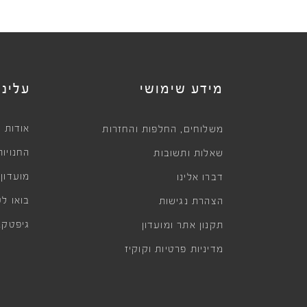
מידע שימושי
עלינו
,
אודות
משלוחים
החלפות והחזרות
החנויות
שאלות ותשובות
מועדון
דברו אלינו
בואו לע
הצהרת נגישות
גיפטקא
תקנון אתר ומועדון
מדיניות פרטיות וקוקיז