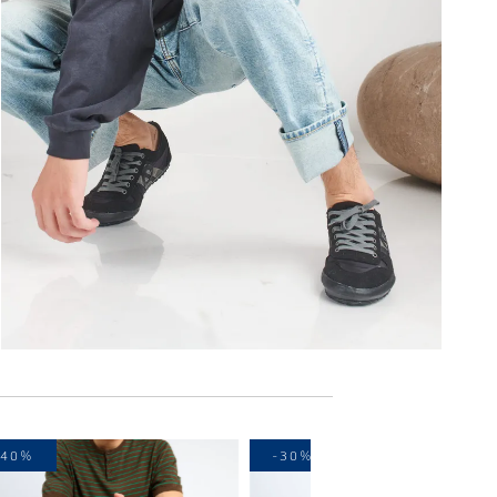
-40%
-30%