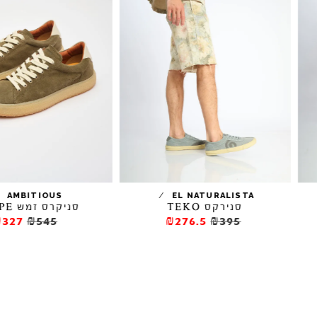
/
/
AMBITIOUS
EL NATURALISTA
סנירקס TEKO
סניקרס זמש KELPE
₪327
₪545
₪276.5
₪395