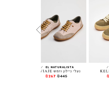
סניקרס PUERH
₪537
₪895
/
EL NATURALISTA
נעלי ניילון וזמש EL VIAJE
₪267
₪445