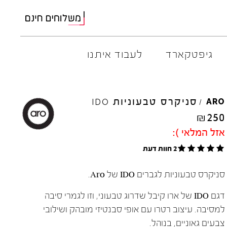
גיפטקארד
לעבוד איתנו
M
ELIA
סניקרס טבעוניות
AMBITIOUS
ARO
IDO
/
ARO
EL
NA
₪
250
ART
4CCC
אזל המלאי ):
A.S.
98
FLOW
2 חוות דעת
BACK
70
GOLA
BIBI
LOU
HOKA
סניקרס טבעוניות לגברים IDO של Aro.
CHIE
MIHARA
JEFFR
CRIME
LONDON
LE
BO
דגם IDO של ארו קיבל שדרוג טבעוני, וזו לגמרי סיבה
למסיבה. עיצוב רטרו עם אופי סבנטיזי מובהק ושילובי
צבעים גאוניים, בנוהל.