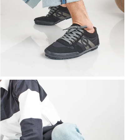
ברפוט
נעליים טבעוניות
גרביים
נעלי ברפוט
גרביים
לכל המותגים שלנו
תיקי גב ולפטופ