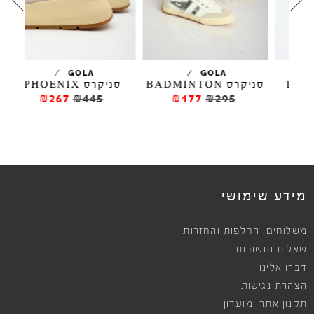
/
/
OLA
GOLA
GOLA
סניקרס BADMINTON
סניקרס PHOENIX
₪267
₪445
₪177
₪295
מידע שימושי
,
משלוחים
החלפות והחזרות
שאלות ותשובות
דברו אלינו
הצהרת נגישות
תקנון אתר ומועדון