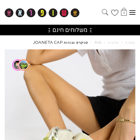
0
JOANETA
CAP
Aro
שופרא
/
מותגים
/
/
סניקרס גבוהות
Skip to product reviews