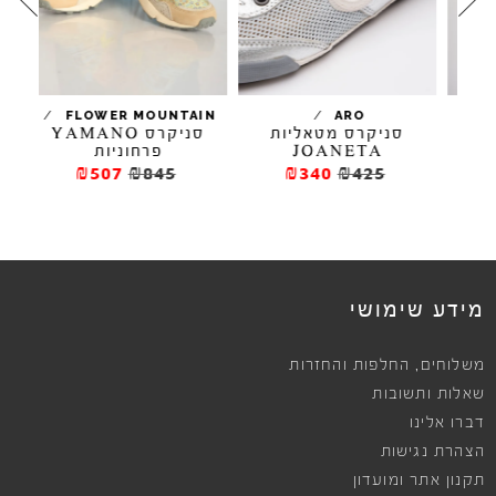
/
/
FLOWER MOUNTAIN
ARO
JO
סניקרס מטאליות
סניקרס YAMANO
JOANETA
פרחוניות
₪507
₪845
₪340
₪425
מידע שימושי
,
משלוחים
החלפות והחזרות
שאלות ותשובות
דברו אלינו
הצהרת נגישות
תקנון אתר ומועדון