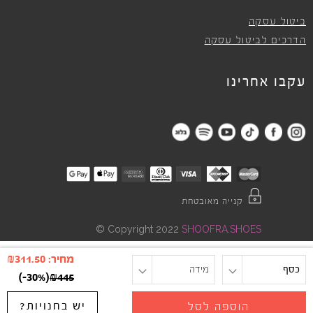
ביטול עסקה
הדרכים לביטול עסקה
עקבו אחרינו
קנייה מאובטחת
©
Copyright 2022
SHOOFRA.SHOES
מחיר:
311.50
₪
כסף
מידה
)
-30%
(
₪
445
יש בחנויות?
הוספה לסל