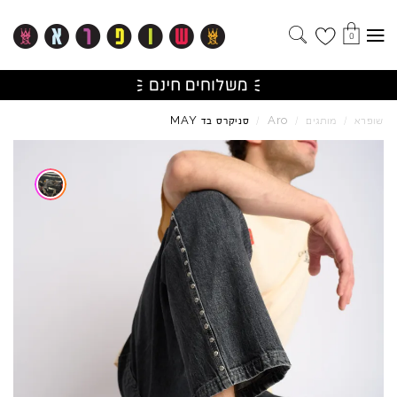
0
MAY
Aro
שופרא
/
מותגים
/
/
סניקרס בד
Skip to product reviews