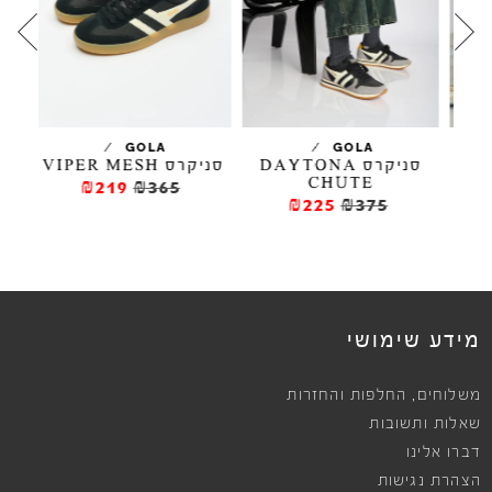
/
/
TA
GOLA
GOLA
סניקרס DAYTONA
סניקרס VIPER MESH
סנ
CHUTE
₪219
₪365
₪225
₪375
מידע שימושי
,
משלוחים
החלפות והחזרות
שאלות ותשובות
דברו אלינו
הצהרת נגישות