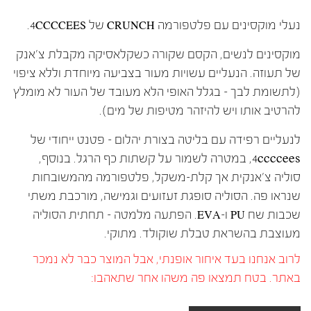
נעלי מוקסינים עם פלטפורמה CRUNCH של 4CCCCEES.
מוקסינים לנשים, הקסם שקורה כשקלאסיקה מקבלת צ'אנק
של תעוזה. הנעליים עשויות מעור בצביעה מיוחדת וללא ציפוי
(לתשומת לבך – בגלל האופי הלא מעובד של העור לא מומלץ
להרטיב אותו ויש להיזהר מטיפות של מים).
לנעליים רפידה עם בליטה בצורת יהלום – פטנט ייחודי של
4ccccees, במטרה לשמור על קשתות כף הרגל. בנוסף,
סוליה צ'אנקית אך קלת-משקל, פלטפורמה מהמשובחות
שנראו פה. הסוליה סופגת זעזועים וגמישה, מורכבת משתי
שכבות שח PU ו-EVA. הפתעה מלמטה – תחתית הסוליה
מעוצבת בהשראת טבלת שוקולד. מתוקי.
לרוב אנחנו בעד איחור אופנתי, אבל המוצר כבר לא נמכר
באתר. בטח תמצאו פה משהו אחר שתאהבו: