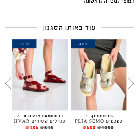
המוצר למכירה לראשונה
עוד באותו הסגנון
-20%
-40%
-
/
/
ELL
JEFFREY CAMPBELL
4CCCCEES
טפורמה PLIA
כפכפים PLIA SEMO
סנדלים שטוחים HVAR
₪436
₪545
₪630
₪1050