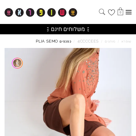
0
PLIA
SEMO
4CCCCEES
שופרא
/
מותגים
/
/
כפכפים
Skip to product reviews