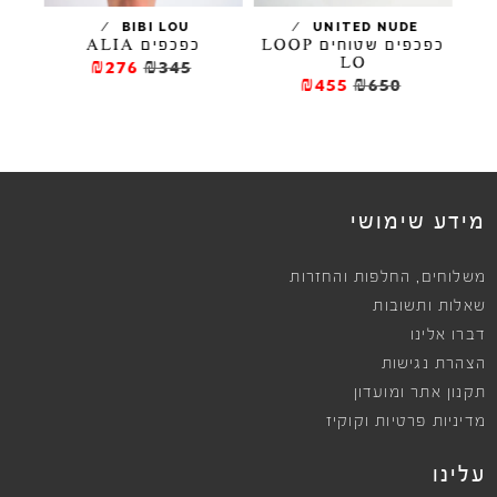
/
/
TA
BIBI LOU
UNITED NUDE
קס
כפכפים שטוחים LOOP
כפכפים ALIA
כ
LO
₪276
₪345
₪455
₪650
מידע שימושי
,
משלוחים
החלפות והחזרות
שאלות ותשובות
דברו אלינו
הצהרת נגישות
תקנון אתר ומועדון
מדיניות פרטיות וקוקיז
עלינו