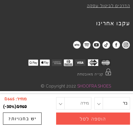
הדרכים לביטול עסקה
עקבו אחרינו
קנייה מאובטחת
©
Copyright 2022
SHOOFRA.SHOES
מחיר:
665
₪
בז'
מידה
)
-30%
(
₪
950
יש בחנויות?
הוספה לסל
"
"