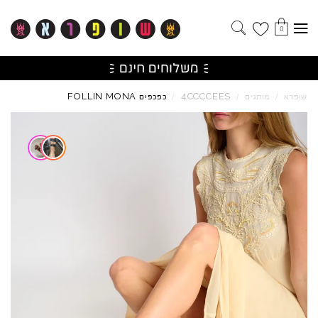
0
FOLLIN
MONA
4CCCCEES
שופרא
/
מותגים
/
/
כפכפים
Skip to product reviews