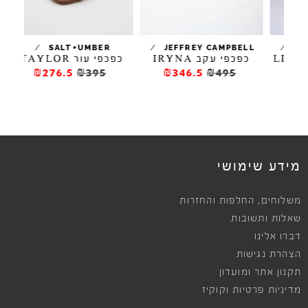
/
/
/
LOU
SALT+UMBER
JEFFREY CAMPBELL
ב סאטן LINQ
כפכפי עקב IRYNA
כפכפי עור TAYLOR
₪276.5
₪395
₪346.5
₪495
מידע שימושי
,
משלוחים
החלפות והחזרות
שאלות ותשובות
דברו אלינו
הצהרת נגישות
תקנון אתר ומועדון
מדיניות פרטיות וקוקיז