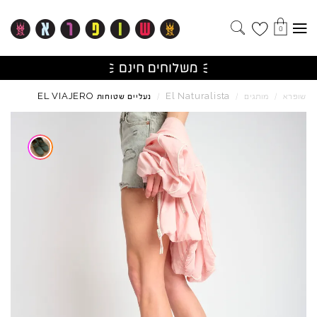
0
EL
VIAJERO
El
Naturalista
שופרא
/
מותגים
/
/
נעליים שטוחות
Skip to product reviews