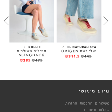
/
/
/
TA
EL NATURALISTA
ROLLIE
ות
נעלי רשת ORIGEN
נעל
סנדלים משולבים
SLINGBACK
₪311.5
₪445
₪285
₪475
מידע שימושי
,
משלוחים
החלפות והחזרות
שאלות ותשובות