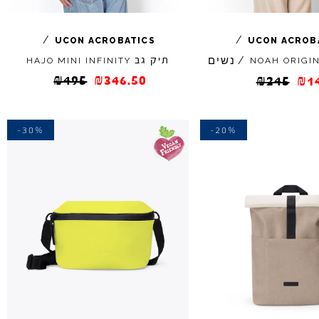
/
/
UCON
ACROBATICS
UCON
ACROB
נשים
/
תיק גב
HAJO
MINI
INFINITY
NOAH
ORIGI
₪
495
₪
346.50
₪
245
₪
1
-30%
-20%