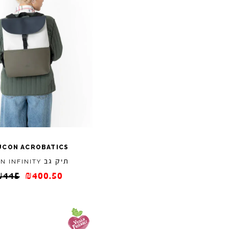
UCON
ACROBATICS
תיק גב
ON
INFINITY
₪
445
₪
400.50