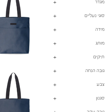
מגדר
ברפוט
נעליים טבעוניות
גרביים
נעלי ברפוט
סוגי נעליים
גרביים
לכל המותגים שלנו
תיקי גב ולפטופ
מידה
מותג
תיקים
גובה הנחה
צבע
סגנון
גובה עקב