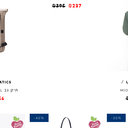
₪
395
₪
237
/
ATICS
תיק גב
AL
MI
56
-40%
-30%