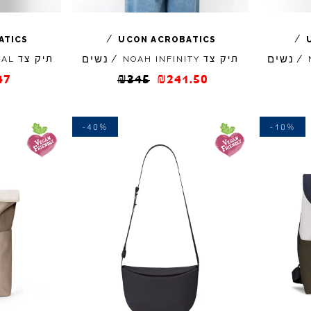
/
/
ATICS
UCON
ACROBATICS
נשים
נשים
/
תיק צד
/
תיק צד
NAL
NOAH
INFINITY
47
₪
345
₪
241.50
-40%
-10%