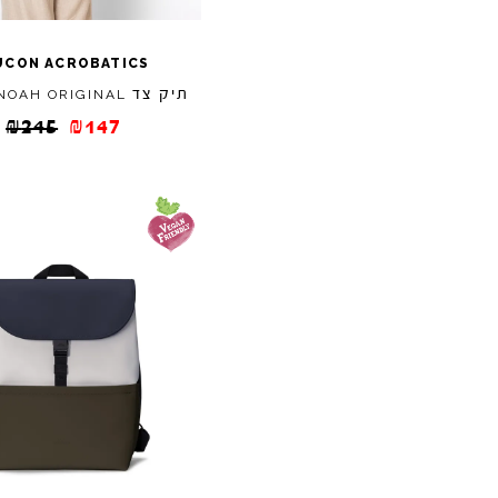
UCON
ACROBATICS
תיק צד
NOAH
ORIGINAL
₪
245
₪
147