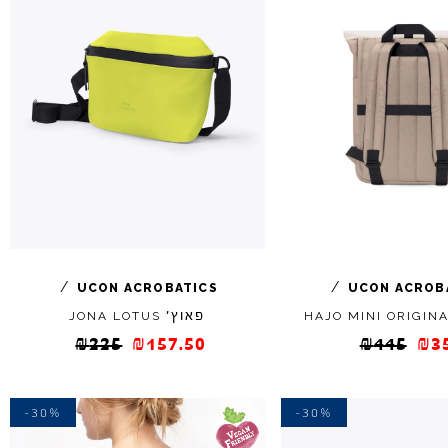
/
/
UCON
ACROBATICS
UCON
ACROB
פאוץ'
JONA
LOTUS
HAJO
MINI
ORIGIN
₪
225
₪
157.50
₪
445
₪
3
-30%
-30%