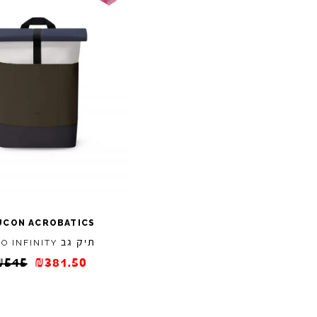
UCON
ACROBATICS
תיק גב
JO
INFINITY
₪
545
₪
381.50