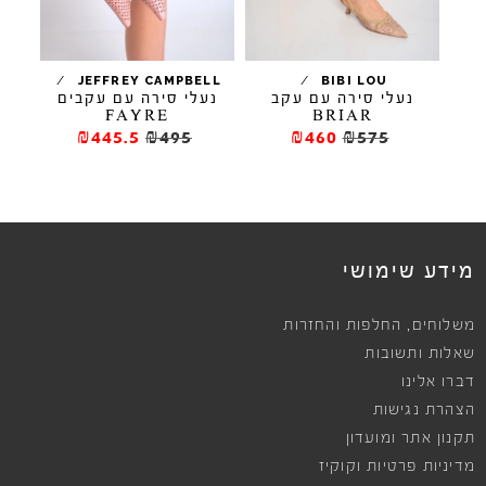
/
/
JEFFREY CAMPBELL
BIBI LOU
נעלי סירה עם עקב
נעלי סירה עם עקבים
סנד
FAYRE
BRIAR
₪445.5
₪495
₪460
₪575
מידע שימושי
,
משלוחים
החלפות והחזרות
שאלות ותשובות
דברו אלינו
הצהרת נגישות
תקנון אתר ומועדון
מדיניות פרטיות וקוקיז