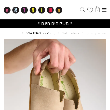
0
EL
VIAJERO
El
Naturalista
שופרא
/
מותגים
/
/
נעלי עור