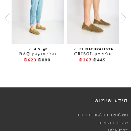
/
/
A.S. 98
EL NATURALISTA
סליפ און CRISOL
נעלי מוקסין BAG
ס
₪623
₪890
₪267
₪445
מידע שימושי
,
משלוחים
החלפות והחזרות
שאלות ותשובות
דברו אלינו