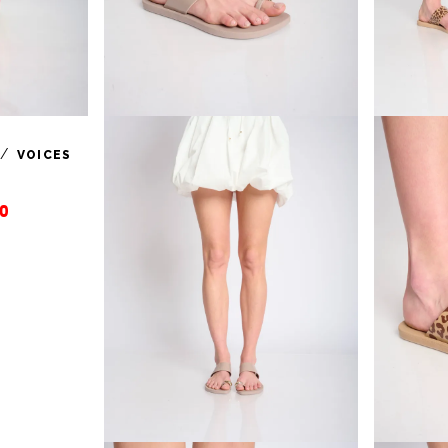
/
VOICES
0