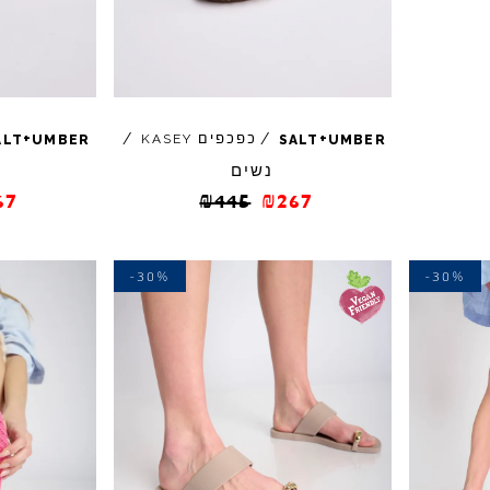
+
+
/
כפכפים
/
KASEY
ALT
UMBER
SALT
UMBER
נשים
67
₪
445
₪
267
-30%
-30%