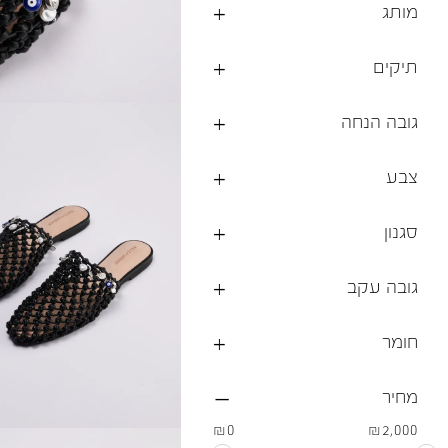
מותג
ברפוט
נעליים טבעוניות
גרביים
נעלי ברפוט
תיקים
גרביים
לכל המותגים שלנו
תיקי גב ולפטופ
גובה הנחה
צבע
סגנון
גובה עקב
חומר
מחיר
₪0
₪2,000