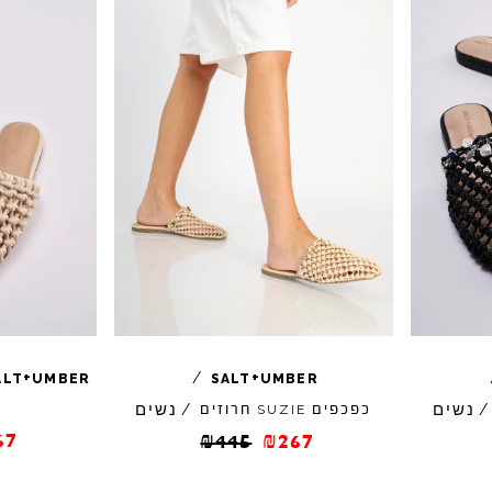
+
+
/
ALT
UMBER
SALT
UMBER
נשים
נשים
/
כפכפים
חרוזים
/
SUZIE
67
₪
445
₪
267