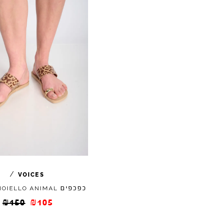
/
VOICES
כפכפים
IOIELLO
ANIMAL
₪
150
₪
105