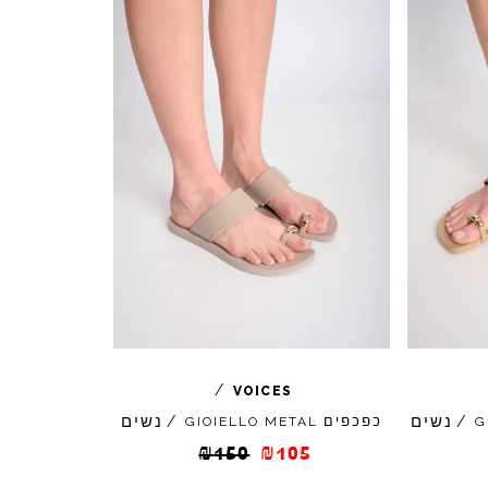
/
VOICES
נשים
נשים
/
כפכפים
/
GIOIELLO
METAL
G
₪
150
₪
105