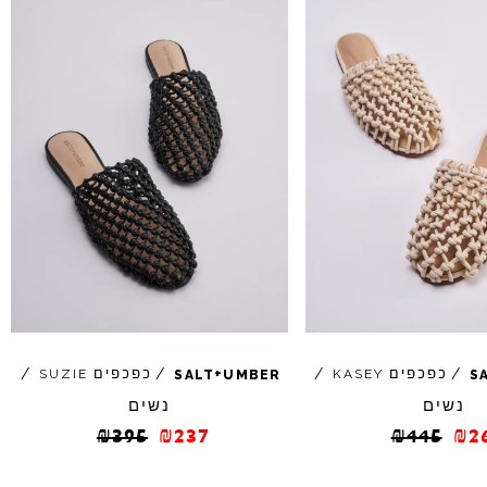
+
/
כפכפים
/
/
כפכפים
/
SUZIE
KASEY
SALT
UMBER
S
נשים
נשים
₪
395
₪
237
₪
445
₪
2