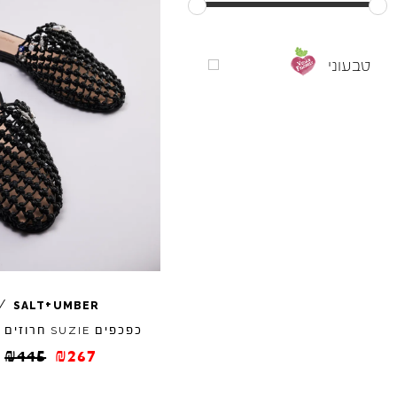
טבעוני
+
/
SALT
UMBER
כפכפים
חרוזים
SUZIE
₪
445
₪
267