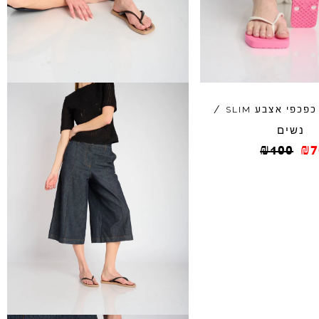
כפכפי אצבע
/
SLIM
נשים
₪
100
₪
7