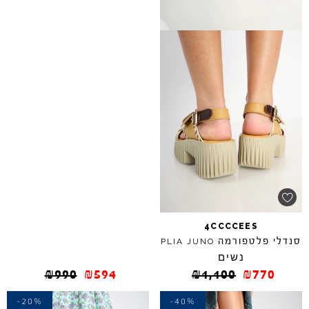
4CCCCEES
סנדלי פלטפורמה
PLIA
JUNO
נשים
₪
990
₪
594
₪
1,100
₪
770
-20%
-40%