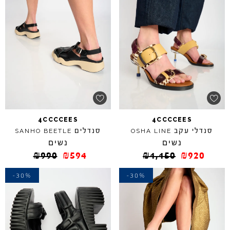
4CCCCEES
4CCCCEES
סנדלי עקב
סנדלים
SANHO
BEETLE
OSHA
LINE
נשים
נשים
₪
990
₪
594
₪
1,150
₪
920
-30%
-30%