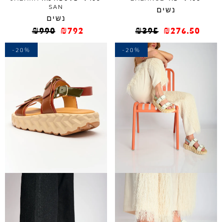
SAN
נשים
נשים
₪
990
₪
792
₪
395
₪
276.50
-20%
-20%