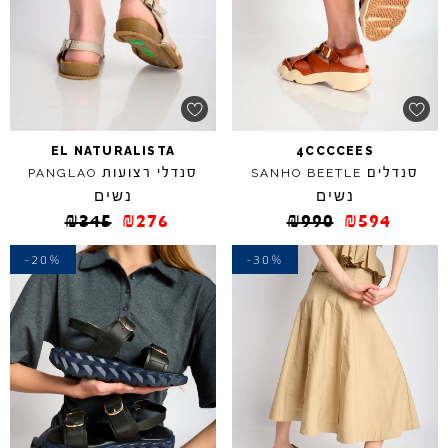
EL
NATURALISTA
4CCCCEES
סנדלים
סנדלי רצועות
PANGLAO
SANHO
BEETLE
נשים
נשים
₪
345
₪
276
₪
990
₪
594
-20%
-30%