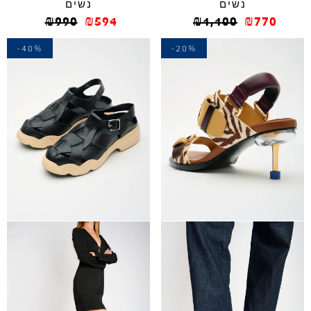
נשים
נשים
₪
990
₪
594
₪
1,100
₪
770
-40%
-20%