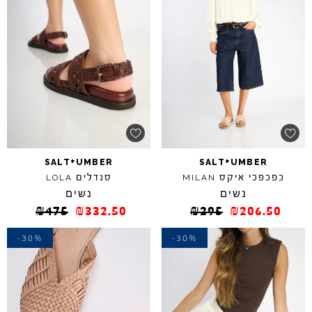
+
+
SALT
UMBER
SALT
UMBER
כפכפכי איקס
סנדלים
LOLA
MILAN
נשים
נשים
₪
475
₪
332.50
₪
295
₪
206.50
-30%
-30%