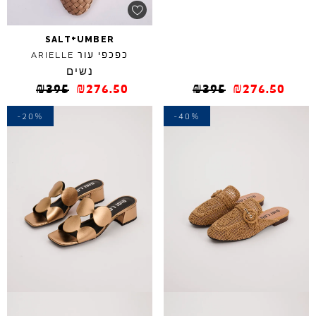
+
SALT
UMBER
כפכפי עור
ARIELLE
נשים
₪
395
₪
276.50
₪
395
₪
276.50
-20%
-40%