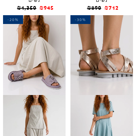
נשים
נשים
₪
1,350
₪
945
₪
890
₪
712
-20%
-30%