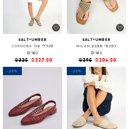
+
+
SALT
UMBER
SALT
UMBER
כפכפי אצבע
סנדלי עור
CORDOBA
MILAN
נשים
נשים
₪
325
₪
227.50
₪
295
₪
206.50
-20%
-20%