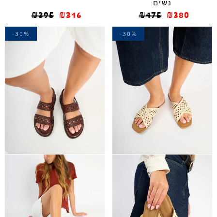
נשים
₪
395
₪
316
₪
475
₪
380
-30%
-30%