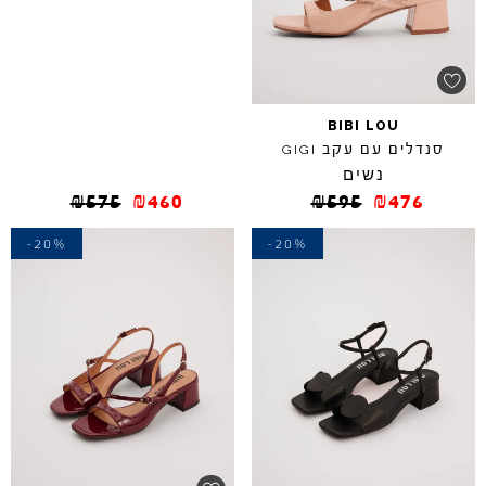
BIBI
LOU
סנדלים עם עקב
GIGI
נשים
₪
575
₪
460
₪
595
₪
476
-20%
-20%