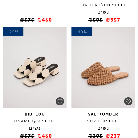
כפכפי מיולז
DALILA
נשים
₪
575
₪
460
₪
595
₪
357
-20%
-40%
+
BIBI
LOU
SALT
UMBER
כפכפים
כפכפי עקב
ONAMI
SUZIE
נשים
נשים
₪
575
₪
460
₪
395
₪
237