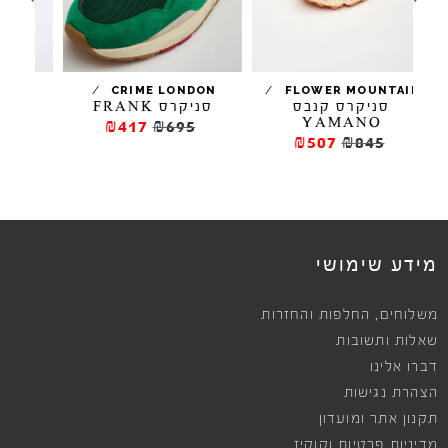
/
/
/
EL NATURALISTA
CRIME LONDON
FL
ס
סניקרס FRANK
סניקרס זמש GEO
₪416.5
₪595
₪417
₪695
₪
ews
מידע שימושי
,
משלוחים
החלפות והחזרות
שאלות ותשובות
דברו אלינו
הצהרת נגישות
תקנון אתר ומועדון
מדיניות פרטיות וקוקיז