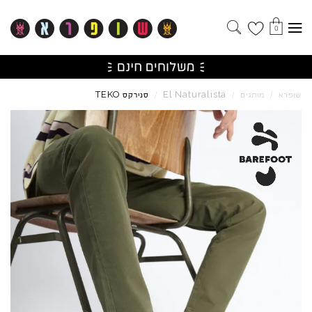
0
TEKO
El
Naturalista
שופרא
/
מותגים
/
/
סנירקס