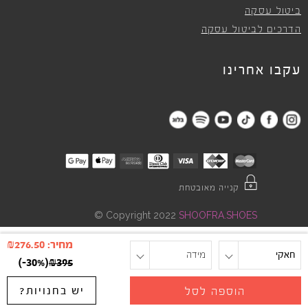
ביטול עסקה
הדרכים לביטול עסקה
עקבו אחרינו
קנייה מאובטחת
©
Copyright 2022
SHOOFRA.SHOES
מחיר:
276.50
₪
חאקי
מידה
)
-30%
(
₪
395
יש בחנויות?
הוספה לסל